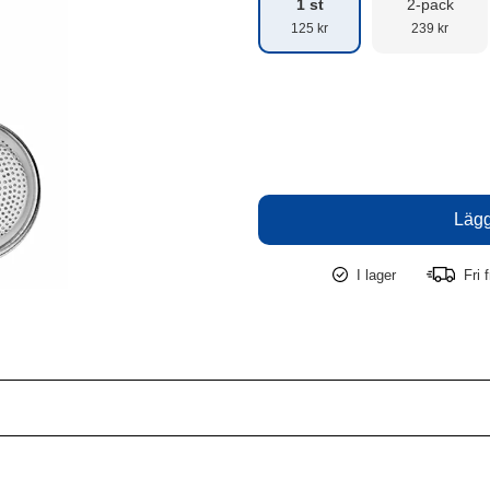
1 st
2-pack
125 kr
239 kr
I lager
Fri f