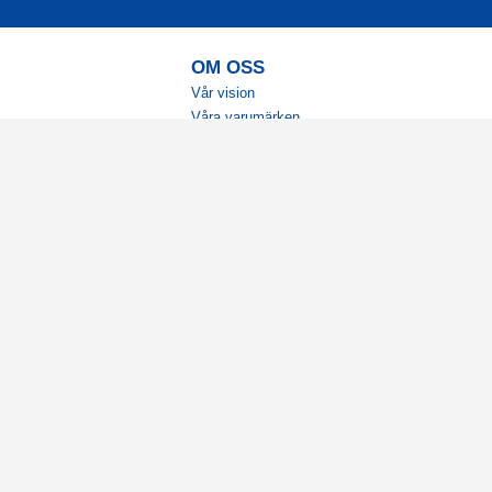
OM OSS
Vår vision
Våra varumärken
Vår historia
Tillgänglighet
Återförsäljare
Karriär
Samarbeten
Ambassadörsteam