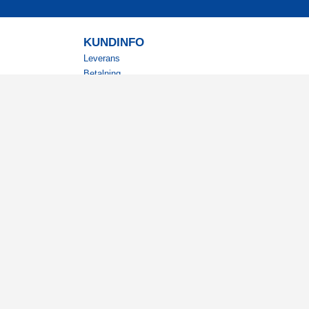
KUNDINFO
Leverans
Betalning
Returer
Köpvillkor
Kundklubb
Studentrabatt
Militärrabatt
Kontaktuppgifter Läkemedelsverket