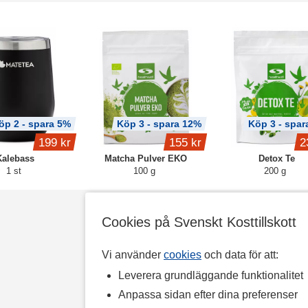
öp 2 - spara 5%
Köp 3 - spara 12%
Köp 3 - spar
199 kr
155 kr
2
Kalebass
Matcha Pulver EKO
Detox Te
1 st
100 g
200 g
Cookies på Svenskt Kosttillskott
Vi använder
cookies
och data för att:
Leverera grundläggande funktionalitet
Anpassa sidan efter dina preferenser