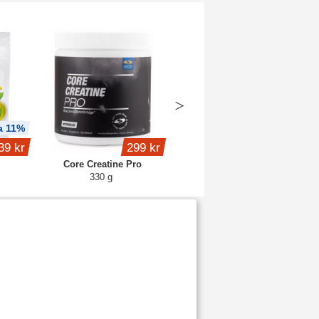
a 11%
Köp 2 - spara 6%
39 kr
299 kr
fr.
159 kr
Core Creatine Pro
Core Creatine
330 g
Blue raspberry