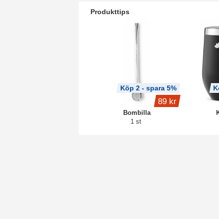
Produkttips
Köp 2 - spara 5%
K
89 kr
Bombilla
1 st