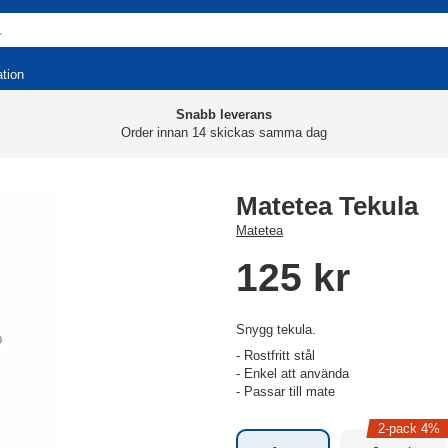
ation
Snabb leverans
Order innan 14 skickas samma dag
Matetea Tekula
Matetea
125 kr
Snygg tekula.
- Rostfritt stål
- Enkel att använda
- Passar till mate
2-pack 4%