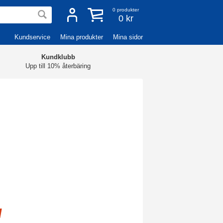
0
produkter
0 kr
Kundservice
Mina produkter
Mina sidor
Kundklubb
Upp till 10% återbäring