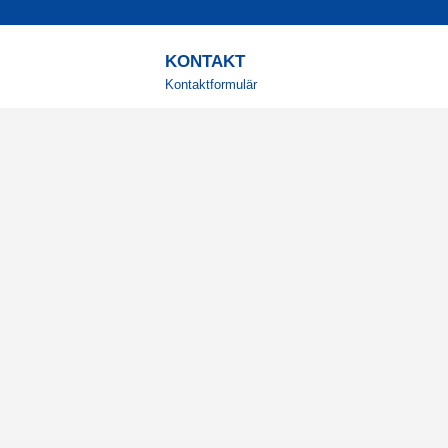
KONTAKT
Kontaktformulär
TELEFON
0220601001
Vardagar: 09:00-12:00
E-POST
info@svensktkosttillskott.se
MINA SIDOR
Logga in