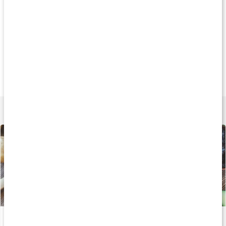
40%
Andra har köpt
Andra har köp
113 kr
409 kr
249 k
pH-Bas
Ultralife
Probiotic Premiu
255 g
840 g
30 kaps
Lär dig mer
Därför är kalium viktigt vid träning
Läs artikel