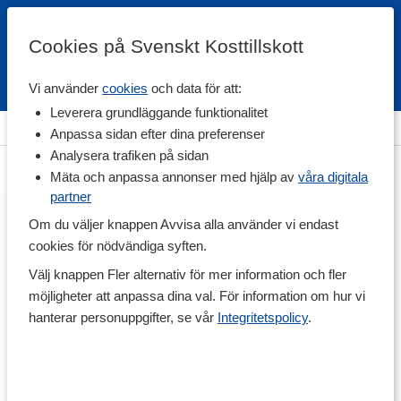
Cookies på Svenskt Kosttillskott
Vi använder
cookies
och data för att:
Fri frakt
Snabb leverans
Kundklubb
Leverera grundläggande funktionalitet
Hem
>
Vitaminer & Mineraler
>
Mineraler
>
Basmineraler
Anpassa sidan efter dina preferenser
Analysera trafiken på sidan
Mäta och anpassa annonser med hjälp av
våra digitala
partner
Om du väljer knappen Avvisa alla använder vi endast
cookies för nödvändiga syften.
Välj knappen Fler alternativ för mer information och fler
möjligheter att anpassa dina val. För information om hur vi
hanterar personuppgifter, se vår
Integritetspolicy
.