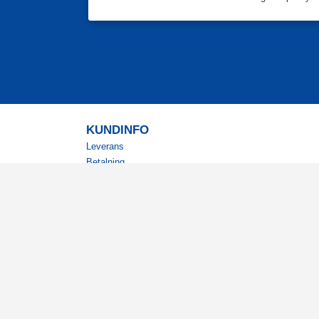
KUNDINFO
Leverans
Betalning
Returer
Köpvillkor
Kundklubb
Studentrabatt
Militärrabatt
Kontaktuppgifter Läkemedelsverket