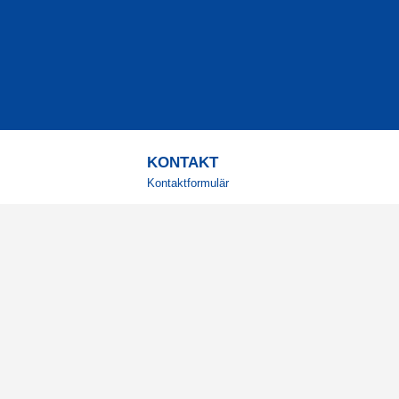
KONTAKT
Kontaktformulär
TELEFON
0220601001
Vardagar: 09:00-12:00
E-POST
info@svensktkosttillskott.se
MINA SIDOR
Logga in