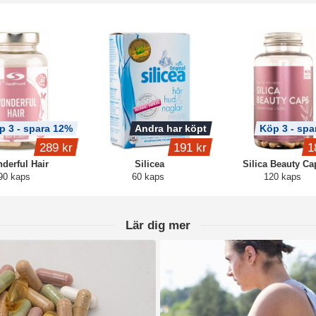
p 3 - spara 12%
Andra har köpt
Köp 3 - spa
289 kr
191 kr
1
derful Hair
Silicea
Silica Beauty Ca
90 kaps
60 kaps
120 kaps
Lär dig mer