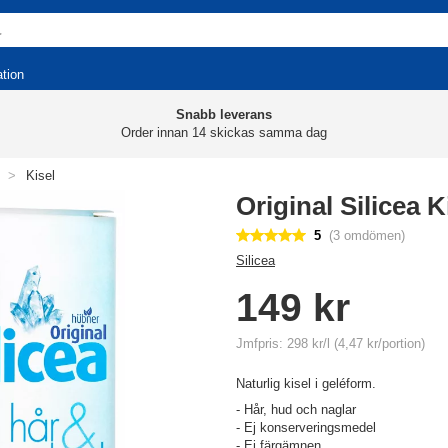
ation
Snabb leverans
Order innan 14 skickas samma dag
>
Kisel
Original Silicea K
5
(3 omdömen)
Silicea
149 kr
Jmfpris: 298 kr/l (4,47 kr/portion)
Naturlig kisel i geléform.
- Hår, hud och naglar
- Ej konserveringsmedel
- Ej färgämnen