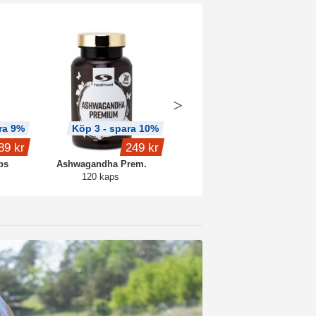
ra 9%
Köp 3 - spara 10%
89 kr
249 kr
249 kr
ps
Ashwagandha Prem.
Probiotic Premium
120 kaps
30 kaps