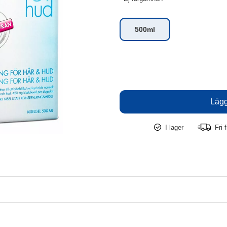
500ml
I lager
Fri f