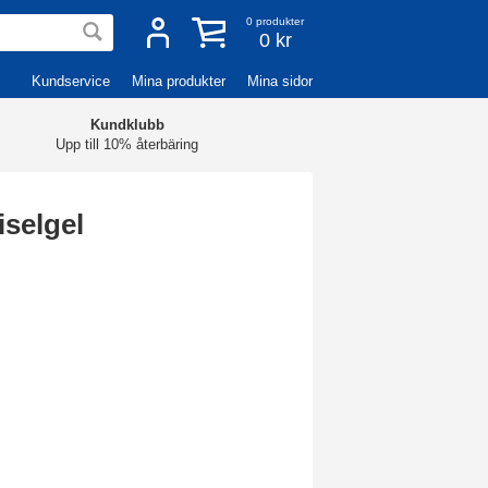
0
produkter
0 kr
Kundservice
Mina produkter
Mina sidor
Kundklubb
Upp till 10% återbäring
iselgel