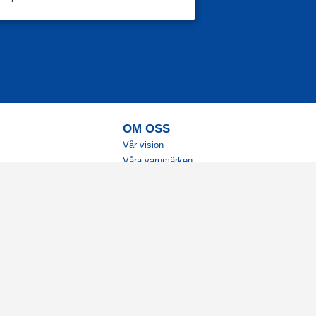
OM OSS
Vår vision
Våra varumärken
Vår historia
Tillgänglighet
Återförsäljare
Karriär
Samarbeten
Ambassadörsteam