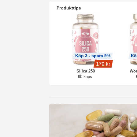
Produkttips
Köp 3 - spara 9%
Kö
179 kr
Silica 250
Won
90 kaps