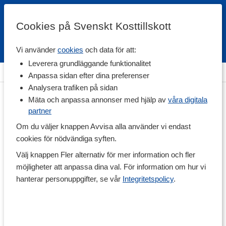
Cookies på Svenskt Kosttillskott
Vi använder
cookies
och data för att:
Fri frakt
Snabb leverans
Kundklubb
Leverera grundläggande funktionalitet
Hem
>
Hälsa
>
Eteriska oljor
Anpassa sidan efter dina preferenser
Analysera trafiken på sidan
Mäta och anpassa annonser med hjälp av
våra digitala
partner
Om du väljer knappen Avvisa alla använder vi endast
cookies för nödvändiga syften.
Välj knappen Fler alternativ för mer information och fler
möjligheter att anpassa dina val. För information om hur vi
hanterar personuppgifter, se vår
Integritetspolicy
.