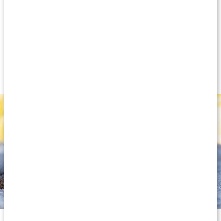
och för att sprida en fräsch, örtig doft av timjan i rummet.
100 % ren olja från timjan
Olja med många användningsområden
Örtig doft av timjan
Antibakteriell och antiseptisk
Ekologisk