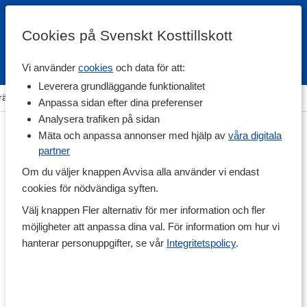
Cookies på Svenskt Kosttillskott
Vi använder
cookies
och data för att:
Fri frakt
Snabb leverans
Kundklubb
Leverera grundläggande funktionalitet
räning & Tillbehör
>
Övriga Tillbehör
>
Kroppsvård & Hårvård
Anpassa sidan efter dina preferenser
Analysera trafiken på sidan
Mäta och anpassa annonser med hjälp av
våra digitala
partner
Om du väljer knappen Avvisa alla använder vi endast
cookies för nödvändiga syften.
Välj knappen Fler alternativ för mer information och fler
möjligheter att anpassa dina val. För information om hur vi
hanterar personuppgifter, se vår
Integritetspolicy
.