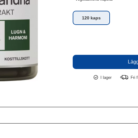
120 kaps
I lager
Fri f