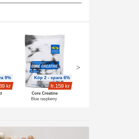
ra 9%
Köp 2 - spara 6%
Köp 3 - spara 8%
89 kr
fr.
159 kr
299 kr
t
Core Creatine
Creatine Caps Pro
Blue raspberry
120 kaps