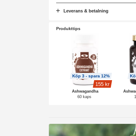
Leverans & betalning
Produkttips
Köp 3 - spara 12%
Kö
155 kr
Ashwagandha
Ashwa
60 kaps