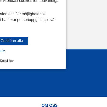
r vi endast cookies för nödvändiga
tion och fler möjligheter att
i hanterar personuppgifter, se vår
ativ
Köpvillkor
OM OSS