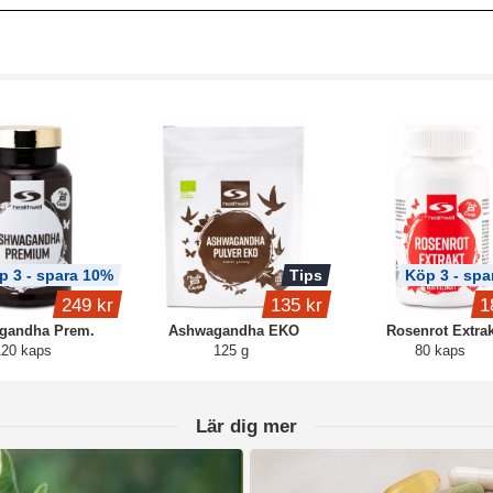
p 3 - spara 10%
Tips
Köp 3 - spa
249 kr
135 kr
1
gandha Prem.
Ashwagandha EKO
Rosenrot Extrak
120 kaps
125 g
80 kaps
Lär dig mer