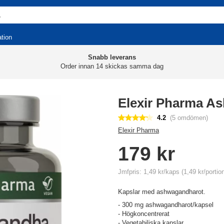
ation
Snabb leverans
Order innan 14 skickas samma dag
Elexir Pharma A
4.2
(5 omdömen)
Elexir Pharma
179 kr
Jmfpris: 1,49 kr/kaps (1,49 kr/portio
Kapslar med ashwagandharot.
- 300 mg ashwagandharot/kapsel
- Högkoncentrerat
- Vegetabiliska kapslar