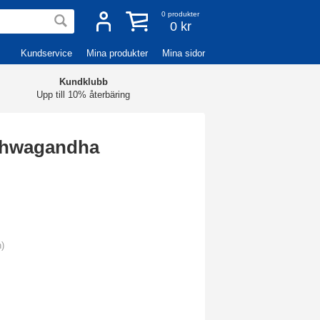
0
produkter
0 kr
Kundservice
Mina produkter
Mina sidor
Kundklubb
Upp till 10% återbäring
shwagandha
n)