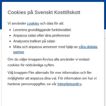
Cookies på Svenskt Kosttillskott
Vi använder
cookies
och data för att:
Fri frakt
Snabb leverans
Kundklubb
Leverera grundläggande funktionalitet
Hem
>
Hälsa
>
Vattenrening
Anpassa sidan efter dina preferenser
Analysera trafiken på sidan
Mäta och anpassa annonser med hjälp av
våra digitala
partner
Om du väljer knappen Avvisa alla använder vi endast
cookies för nödvändiga syften.
Välj knappen Fler alternativ för mer information och fler
möjligheter att anpassa dina val. För information om hur vi
hanterar personuppgifter, se vår
Integritetspolicy
.