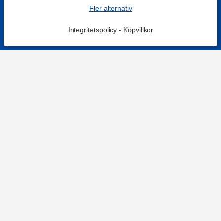
Fler alternativ
Integritetspolicy
-
Köpvillkor
KONTAKT
Kontaktformulär
TELEFON
0220601001
Vardagar: 09:00-12:00