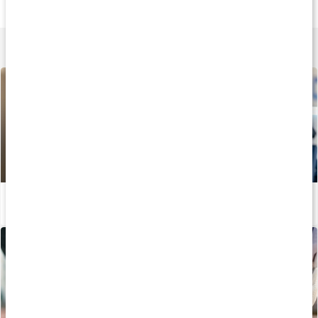
Dark Black
Light Pink
600ml
Transparent
White
Lär dig mer
Kom igång igen: Styrketräning efter uppehåll
Läs artikel