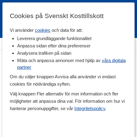
Cookies på Svenskt Kosttillskott
Vi använder
cookies
och data för att:
Fri frakt
Snabb leverans
Kundklubb
Leverera grundläggande funktionalitet
Hem
>
Hälsa
>
Sex & Lust
Anpassa sidan efter dina preferenser
Analysera trafiken på sidan
Mäta och anpassa annonser med hjälp av
våra digitala
partner
Om du väljer knappen Avvisa alla använder vi endast
cookies för nödvändiga syften.
Välj knappen Fler alternativ för mer information och fler
möjligheter att anpassa dina val. För information om hur vi
hanterar personuppgifter, se vår
Integritetspolicy
.