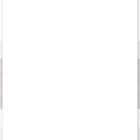
Köp 3 - spara 12%
Köp 3 - spara 9%
Andra har köp
289 kr
159 kr
251 k
T-Balans Man
Arginin 500
T8 TestoBalanc
90 kaps
60 kaps
60 tabl
Lär dig mer
Så tillverkas våra kapslar och tabletter
Läs artikel