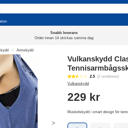
ation
Snabb leverans
Order innan 14 skickas samma dag
skydd
>
Armskydd
Vulkanskydd Cla
Tennisarmbågss
2.5
(2 omdömen)
Vulkanskydd
229 kr
Muskelskydd i smart design för ten