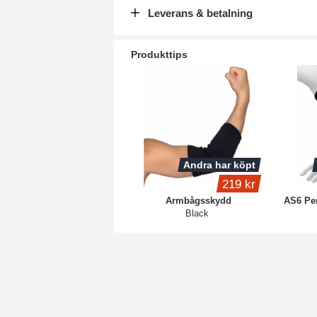
Leverans & betalning
Produkttips
Andra har köpt
219 kr
Armbågsskydd
AS6 Pe
Black