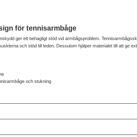
sign för tennisarmbåge
skydd ger ett behagligt stöd vid armbågsproblem. Tennisarmbågssky
musklerna och stöd till leden. Dessutom hjälper materialet till att ge
na
nnisarmbåge och stukning