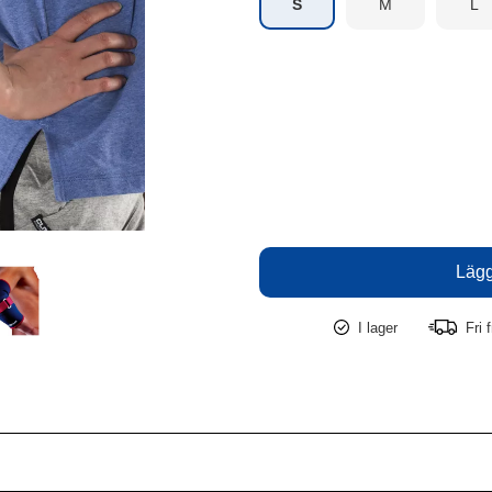
S
M
L
I lager
Fri f