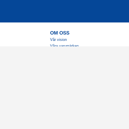
OM OSS
Vår vision
Våra varumärken
Vår historia
Tillgänglighet
Återförsäljare
Karriär
Samarbeten
Ambassadörsteam