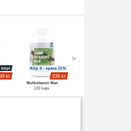
 köpt
Köp 3 - spara 11%
Köp 3 - spara 12%
99 kr
239 kr
155 kr
d
Multivitamin Man
B12 1000 Metylerad
120 kaps
90 kaps