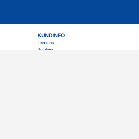
KUNDINFO
Leverans
Betalning
Returer
Köpvillkor
Kundklubb
Studentrabatt
Militärrabatt
Kontaktuppgifter Läkemedelsverket