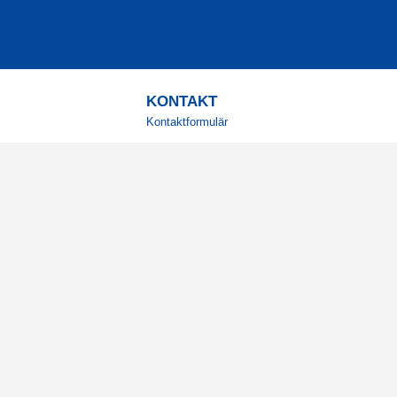
KONTAKT
Kontaktformulär
TELEFON
0220601001
Vardagar: 09:00-12:00
E-POST
info@svensktkosttillskott.se
MINA SIDOR
Logga in