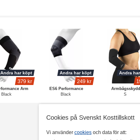
Andra har köpt
Andra har köpt
Andra har
379 kr
249 kr
1
rformance Arm
ES6 Performance
Armbågsskyd
Black
Black
S
Cookies på Svenskt Kosttillskott
Vi använder
cookies
och data för att: