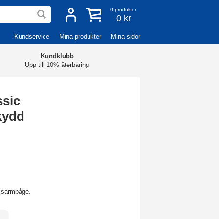
0
produkter
0 kr
Kundservice
Mina produkter
Mina sidor
Kundklubb
Upp till 10% återbäring
ssic
kydd
nisarmbåge.