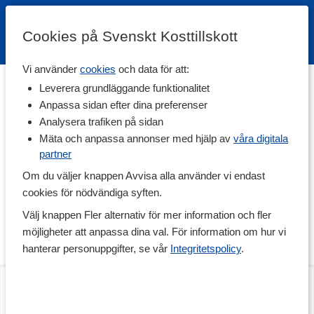
Cookies på Svenskt Kosttillskott
Vi använder
cookies
och data för att:
Hem
>
Varumärken
Leverera grundläggande funktionalitet
Anpassa sidan efter dina preferenser
Vulkanskydd
Analysera trafiken på sidan
Mäta och anpassa annonser med hjälp av
våra digitala
partner
Vulkan är välkända och omtyckta för sina kvalitetsskydd för
ömmande och svaga muskler och leder. Vulkanskydden finns i
Om du väljer knappen Avvisa alla använder vi endast
flera olika utföranden beroende på problem, och i skydd som
cookies för nödvändiga syften.
passar kroppens alla olika delar. Vulkanskydden är tillverkade i ett
värmande och bekvämt material som värmer musklerna och ger
Välj knappen Fler alternativ för mer information och fler
stöd åt lederna. Perfekt för dig som vill hålla dig aktiv utan att
möjligheter att anpassa dina val. För information om hur vi
hindras av försvagade muskler.
hanterar personuppgifter, se vår
Integritetspolicy
.
Ryggskydd
Lårskydd
One Size
S