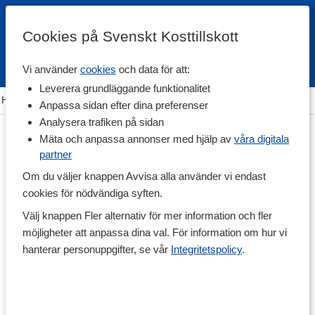
Cookies på Svenskt Kosttillskott
Vi använder
cookies
och data för att:
Fri frakt
Snabb leverans
Kundklubb
Leverera grundläggande funktionalitet
Hem
>
Rehab & Prehab
>
Muskel & Ledskydd
>
Benskydd
Anpassa sidan efter dina preferenser
Analysera trafiken på sidan
Mäta och anpassa annonser med hjälp av
våra digitala
partner
Om du väljer knappen Avvisa alla använder vi endast
cookies för nödvändiga syften.
Välj knappen Fler alternativ för mer information och fler
möjligheter att anpassa dina val. För information om hur vi
hanterar personuppgifter, se vår
Integritetspolicy
.