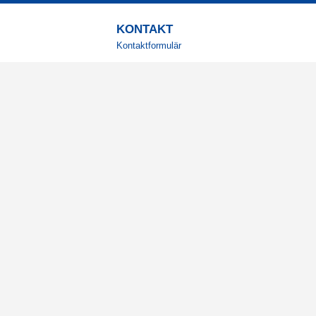
KONTAKT
Kontaktformulär
TELEFON
0220601001
Vardagar: 09:00-12:00
E-POST
info@svensktkosttillskott.se
MINA SIDOR
Logga in