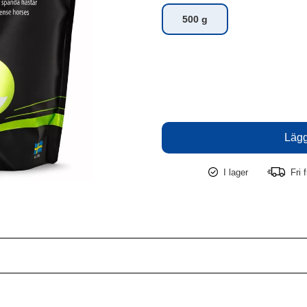
500 g
I lager
Fri f