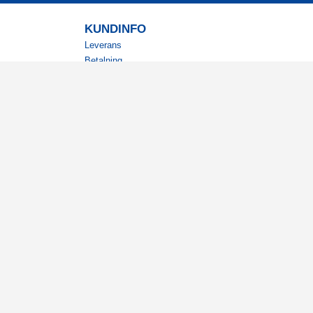
KUNDINFO
Leverans
Betalning
Returer
Köpvillkor
Kundklubb
Studentrabatt
Militärrabatt
Kontaktuppgifter Läkemedelsverket