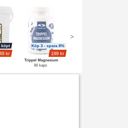
 köpt
Köp 3 - spara 8%
Köp 5 - spara 15%
49 kr
189 kr
339 kr
Trippel Magnesium
Core Collagen Pro
90 kaps
340 g