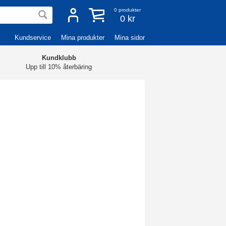
0
produkter
0 kr
Kundservice
Mina produkter
Mina sidor
Kundklubb
Upp till 10% återbäring