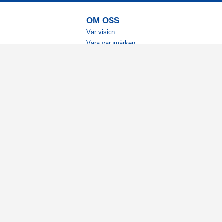
OM OSS
Vår vision
Våra varumärken
Vår historia
Tillgänglighet
Återförsäljare
Karriär
Samarbeten
Ambassadörsteam