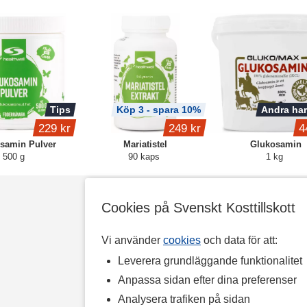
Tips
Köp 3 - spara 10%
Andra har
229 kr
249 kr
4
samin Pulver
Mariatistel
Glukosamin
500 g
90 kaps
1 kg
Cookies på Svenskt Kosttillskott
Vi använder
cookies
och data för att:
Leverera grundläggande funktionalitet
Anpassa sidan efter dina preferenser
Analysera trafiken på sidan