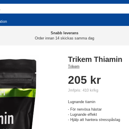
ation
Snabb leverans
Order innan 14 skickas samma dag
Trikem Thiamin
Trikem
205 kr
Jmfpris: 410 kr/kg
Lugnande tiamin
- För nervösa hästar
- Lugnande effekt
- Hjälp att hantera stresspåslag