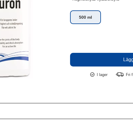
500 ml
I lager
Fri f