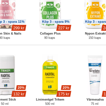
p 3 - spara 11%
Köp 3 - spara 9%
Köp 3 - spar
299 kr
227 kr
2
n Skin & Nails
Collagen Plus
Nypon Extrakt
90 kaps
90 kaps
150 kaps
20%
20%
132 kr
175 kr
1
iment Stick
Linimentgel Trikem
Värmesalva
50 ml
500 ml
75 ml