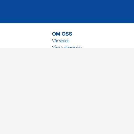
OM OSS
Vår vision
Våra varumärken
Vår historia
Tillgänglighet
Återförsäljare
Karriär
Samarbeten
Ambassadörsteam