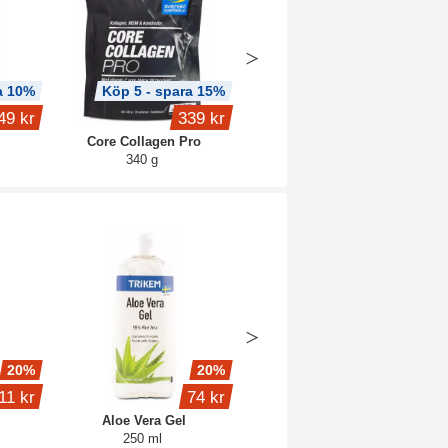
a 10%
Köp 5 - spara 15%
Köp 3 - spara 8%
49 kr
339 kr
299 kr
Core Collagen Pro
Creatine Caps Pro
340 g
120 kaps
20%
20%
50%
11 kr
74 kr
120 kr
Aloe Vera Gel
Hand Grip
250 ml
10-40 kg