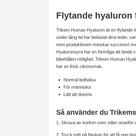
Flytande hyaluron f
Trikem Human Hyaluron är en flytande l
under lång tid har belastat dina leder, s
men produktionen minskar succesivt med 
Hyaluronsyra har en förmåga att binda vatt
bibehållen rörlighet. Trikem Human Hyalu
har en frisk citronsmak.
Normal ledhälsa
För människa
Lätt att dosera
Så använder du Trikems
1. Skruva av korken som sitter ovanför 
2. Tryck mitt på flaskan för att få upp 