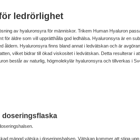
ör ledrörlighet
ösning av hyaluronsyra för människor. Trikem Human Hyaluron passar 
amt för äldre som vill upprätthålla god ledhälsa. Hyaluronsyra är en 
åldern. Hyaluronsyra finns bland annat i ledvätskan och är avgörande
en, vilket bidrar till ökad viskositet i ledvätskan. Detta resulterar i a
ron består av naturlig, högmolekylär hyaluronsyra och tillverkas i Sve
 doseringsflaska
doseringshalsen.
önskad mängd vätska i doseringshalsen. Vätskan kommer att stiga upp 