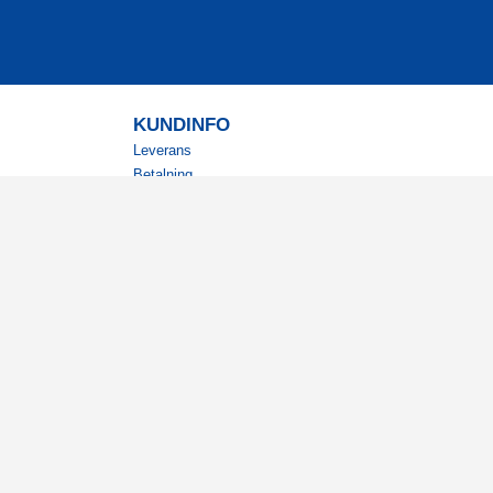
KUNDINFO
Leverans
Betalning
Returer
Köpvillkor
Kundklubb
Studentrabatt
Militärrabatt
Kontaktuppgifter Läkemedelsverket