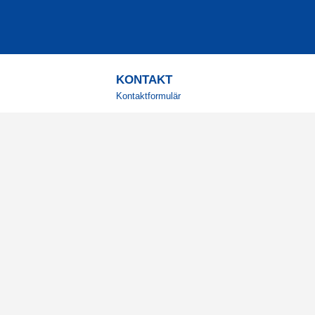
KONTAKT
Kontaktformulär
TELEFON
0220601001
Vardagar: 09:00-12:00
E-POST
info@svensktkosttillskott.se
MINA SIDOR
Logga in