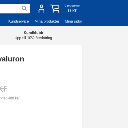
0
produkter
0 kr
Kundservice
Mina produkter
Mina sidor
Kundklubb
Upp till 10% återbäring
yaluron
kr
ris: 488 kr/l