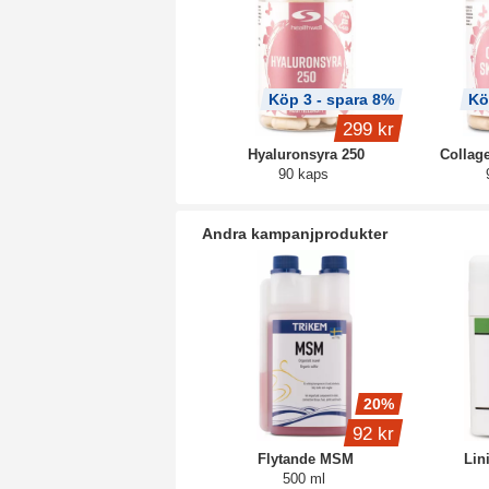
Köp 3 - spara 8%
Kö
299 kr
Hyaluronsyra 250
Collage
90 kaps
Andra kampanjprodukter
20%
92 kr
Flytande MSM
Lin
500 ml