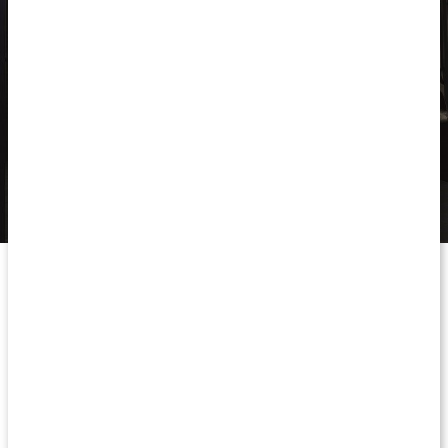
RX vadskydd har en unik och patenterad anatomisk utformning
vilket innebär att skyddet följer musklerna och kroppen och ser
till att du får ett optimalt
stöd, kompression
och
värme
. Dessa
tre faktorer gör att du känner av en ökad stabilitet, musklerna
behåller sin temperatur under hela passet och du minskar risken
för överansträngning och inflammation i vaden. Värme och
kompression ger även smärtlindring till redan ömma, stela och
inflammerade vader och skenben.