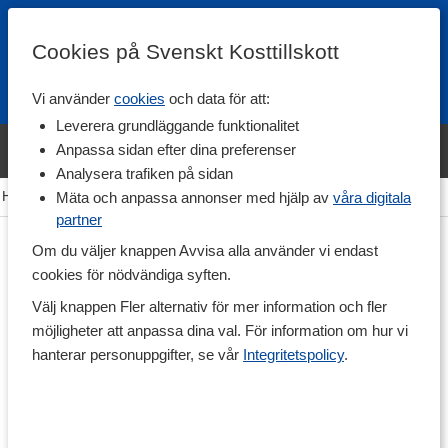
Cookies på Svenskt Kosttillskott
Vi använder
cookies
och data för att:
Fri frakt
Snabb leverans
Kundklubb
Leverera grundläggande funktionalitet
Bara idag! Handla varumärket Svenskt Kosttillskott för 600 kr & få
Anpassa sidan efter dina preferenser
shaker på köpet. »
Analysera trafiken på sidan
Hem
>
Rehab & Prehab
>
Muskel & Ledskydd
>
Benskydd
Mäta och anpassa annonser med hjälp av
våra digitala
partner
Om du väljer knappen Avvisa alla använder vi endast
cookies för nödvändiga syften.
Välj knappen Fler alternativ för mer information och fler
möjligheter att anpassa dina val. För information om hur vi
hanterar personuppgifter, se vår
Integritetspolicy
.