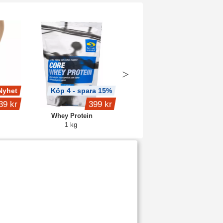
Nyhet
Köp 4 - spara 15%
Köp 2 - spara 6%
39 kr
399 kr
fr.
159 kr
Whey Protein
Core Creatine
1 kg
Blue raspberry