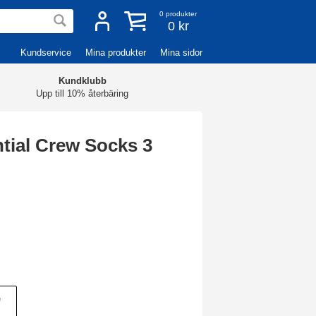
0
produkter
0 kr
Kundservice
Mina produkter
Mina sidor
Kundklubb
Upp till 10% återbäring
tial Crew Socks 3