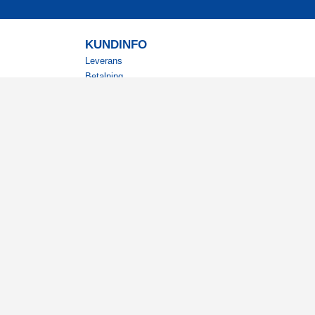
KUNDINFO
Leverans
Betalning
Returer
Köpvillkor
Kundklubb
Studentrabatt
Militärrabatt
Kontaktuppgifter Läkemedelsverket