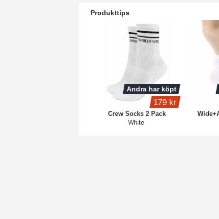
Produkttips
Andra har köpt
179 kr
Crew Socks 2 Pack
Wide+A
White