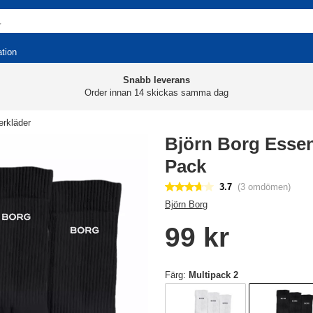
ation
Snabb leverans
Order innan 14 skickas samma dag
rkläder
Björn Borg Essen
Pack
3.7
(3 omdömen)
Björn Borg
99 kr
Färg:
Multipack 2