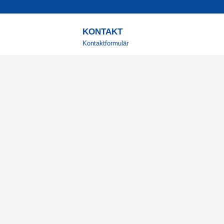
KONTAKT
Kontaktformulär
TELEFON
0220601001
Vardagar: 09:00-12:00
E-POST
info@svensktkosttillskott.se
MINA SIDOR
Logga in