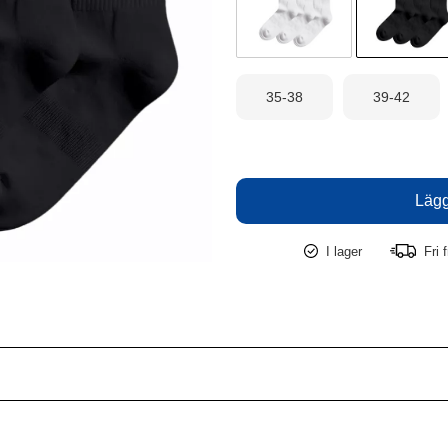
35-38
39-42
I lager
Fri 