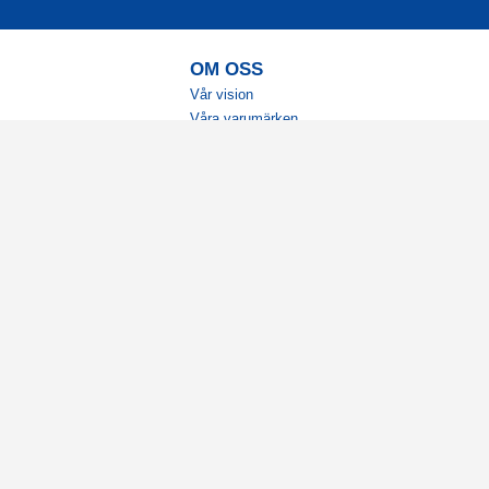
OM OSS
Vår vision
Våra varumärken
Vår historia
Tillgänglighet
Återförsäljare
Karriär
Samarbeten
Ambassadörsteam