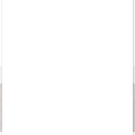
Produkttips
Köp 3 - spara 6%
Köp 3 - spara 10%
Köp 3 - spara 11
99 kr
159 kr
135 k
Core Zink
Zink 25 Plus
Zink 25
90 kaps
90 kaps
90 kaps
Lär dig mer