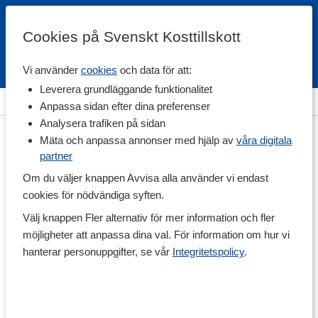
Cookies på Svenskt Kosttillskott
Vi använder
cookies
och data för att:
Fri frakt
Snabb leverans
Kundklubb
Leverera grundläggande funktionalitet
Hem
>
Vitaminer & Mineraler
>
Mineraler
>
Zink
Anpassa sidan efter dina preferenser
Analysera trafiken på sidan
Mäta och anpassa annonser med hjälp av
våra digitala
partner
Om du väljer knappen Avvisa alla använder vi endast
cookies för nödvändiga syften.
Välj knappen Fler alternativ för mer information och fler
möjligheter att anpassa dina val. För information om hur vi
hanterar personuppgifter, se vår
Integritetspolicy
.