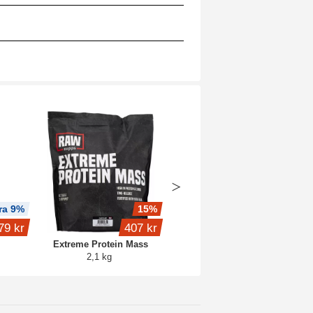
ra 9%
15%
Produkt på köpet
79 kr
407 kr
283 kr
Extreme Protein Mass
PWO Shot
2,1 kg
Lemon Lime