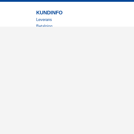
KUNDINFO
Leverans
Betalning
Returer
Köpvillkor
Kundklubb
Studentrabatt
Militärrabatt
Kontaktuppgifter Läkemedelsverket