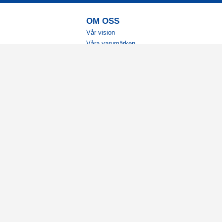
OM OSS
Vår vision
Våra varumärken
Vår historia
Tillgänglighet
Återförsäljare
Karriär
Samarbeten
Ambassadörsteam