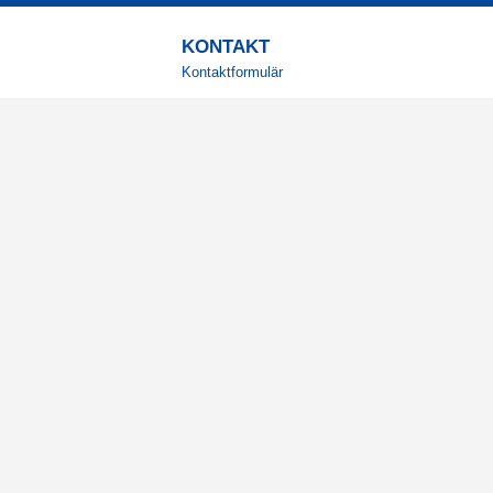
KONTAKT
Kontaktformulär
TELEFON
0220601001
Vardagar: 09:00-12:00
E-POST
info@svensktkosttillskott.se
MINA SIDOR
Logga in