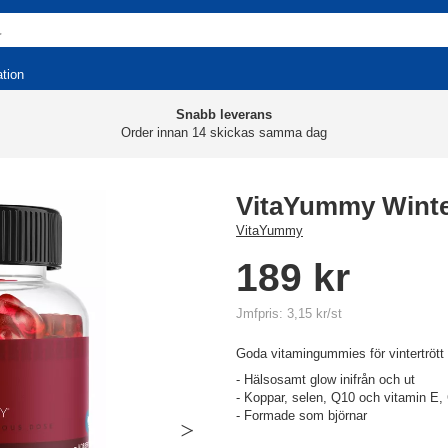
ation
Snabb leverans
Order innan 14 skickas samma dag
VitaYummy Wint
VitaYummy
189 kr
Jmfpris: 3,15 kr/st
Goda vitamingummies för vintertrött
- Hälsosamt glow inifrån och ut
- Koppar, selen, Q10 och vitamin E,
- Formade som björnar