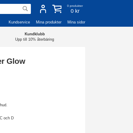
0
produkter
0 kr
Kundservice
Mina produkter
Mina sidor
Kundklubb
Upp till 10% återbäring
er Glow
 hud.
 C och D