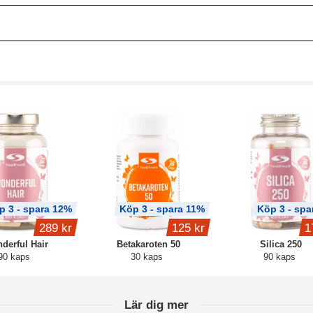
p 3 - spara 12%
Köp 3 - spara 11%
Köp 3 - spa
289 kr
125 kr
1
derful Hair
Betakaroten 50
Silica 250
90 kaps
30 kaps
90 kaps
Lär dig mer