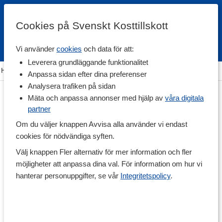
Cookies på Svenskt Kosttillskott
Vi använder
cookies
och data för att:
Fri frakt
Snabb leverans
Kundklubb
Leverera grundläggande funktionalitet
Hem
>
Rehab & Prehab
>
Muskel & Ledskydd
>
Benskydd
Anpassa sidan efter dina preferenser
Analysera trafiken på sidan
Mäta och anpassa annonser med hjälp av
våra digitala
partner
Om du väljer knappen Avvisa alla använder vi endast
cookies för nödvändiga syften.
Välj knappen Fler alternativ för mer information och fler
möjligheter att anpassa dina val. För information om hur vi
hanterar personuppgifter, se vår
Integritetspolicy
.