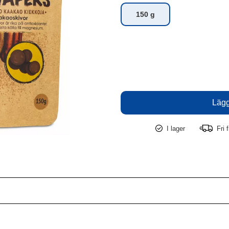
150 g
I lager
Fri f