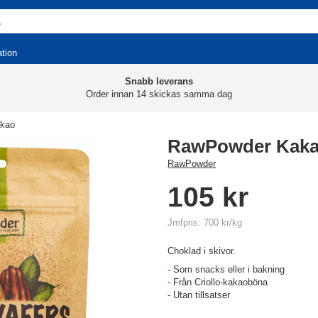
ation
Snabb leverans
Order innan 14 skickas samma dag
kao
RawPowder Kaka
RawPowder
105 kr
Jmfpris: 700 kr/kg
Choklad i skivor.
- Som snacks eller i bakning
- Från Criollo-kakaoböna
- Utan tillsatser