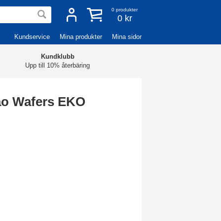
0
produkter
0 kr
Kundservice
Mina produkter
Mina sidor
Kundklubb
Upp till 10% återbäring
o Wafers EKO