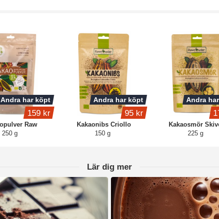
Andra har köpt
Andra har köpt
Andra har
159 kr
95 kr
1
opulver Raw
Kakaonibs Criollo
Kakaosmör Skiv
250 g
150 g
225 g
Lär dig mer