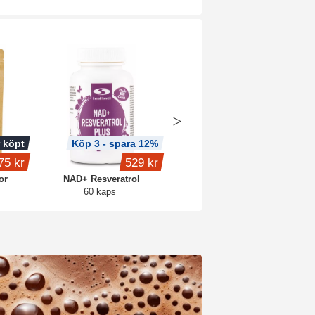
 köpt
Köp 3 - spara 12%
Köp 3 - spara 9%
75 kr
529 kr
379 kr
or
NAD+ Resveratrol
NAD+
60 kaps
60 kaps