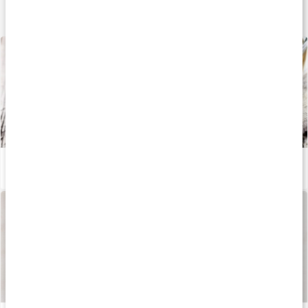
Lär dig mer
Grönt te och dess hälsoeffekter
Läs artikel