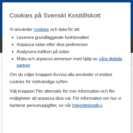
Cookies på Svenskt Kosttillskott
Vi använder
cookies
och data för att:
Fri frakt
Snabb leverans
Kundklubb
Leverera grundläggande funktionalitet
Bara idag! Handla varumärket Svenskt Kosttillskott för 600 kr & få
Anpassa sidan efter dina preferenser
shaker på köpet. »
Analysera trafiken på sidan
Hem
>
Diet
>
Fettförbränning
Mäta och anpassa annonser med hjälp av
våra digitala
partner
Om du väljer knappen Avvisa alla använder vi endast
cookies för nödvändiga syften.
Välj knappen Fler alternativ för mer information och fler
möjligheter att anpassa dina val. För information om hur vi
hanterar personuppgifter, se vår
Integritetspolicy
.