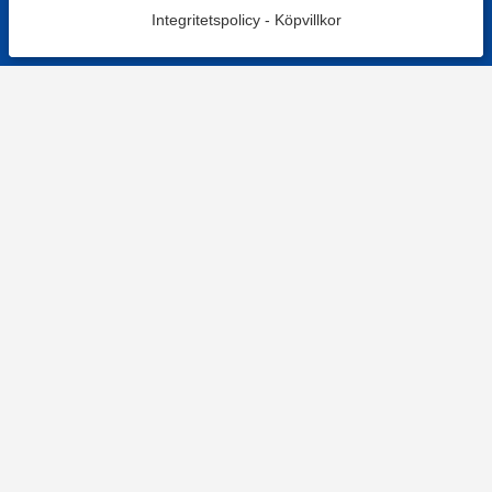
Integritetspolicy
-
Köpvillkor
KONTAKT
Kontaktformulär
TELEFON
0220601001
Vardagar: 09:00-12:00
E-POST