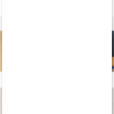
Betakaroten 100
Betakaroten 50
Betakaroten Plu
60 kaps
30 kaps
30 kaps
Lär dig mer
Så får du solbrun hud med betakaroten
Läs artikel