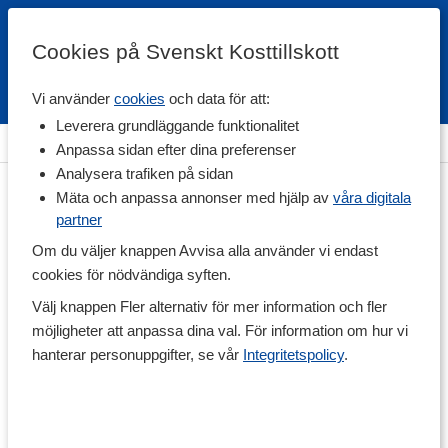
Cookies på Svenskt Kosttillskott
Vi använder
cookies
och data för att:
Fri frakt
Snabb leverans
Kundklubb
Leverera grundläggande funktionalitet
Hem
>
Vitaminer & Mineraler
>
Betakaroten
Anpassa sidan efter dina preferenser
Analysera trafiken på sidan
Mäta och anpassa annonser med hjälp av
våra digitala
partner
Om du väljer knappen Avvisa alla använder vi endast
cookies för nödvändiga syften.
Välj knappen Fler alternativ för mer information och fler
möjligheter att anpassa dina val. För information om hur vi
hanterar personuppgifter, se vår
Integritetspolicy
.