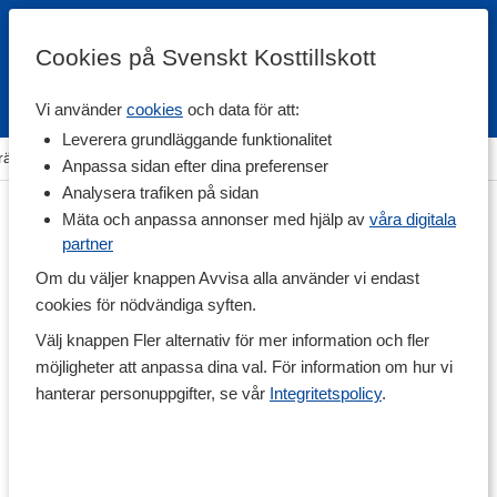
Cookies på Svenskt Kosttillskott
Vi använder
cookies
och data för att:
Fri frakt
Snabb leverans
Kundklubb
Leverera grundläggande funktionalitet
räning & Tillbehör
>
Övriga Tillbehör
>
Kroppsvård & Hårvård
Anpassa sidan efter dina preferenser
Analysera trafiken på sidan
Mäta och anpassa annonser med hjälp av
våra digitala
partner
Om du väljer knappen Avvisa alla använder vi endast
cookies för nödvändiga syften.
Välj knappen Fler alternativ för mer information och fler
möjligheter att anpassa dina val. För information om hur vi
hanterar personuppgifter, se vår
Integritetspolicy
.