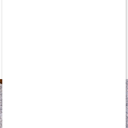
med mogen eller fet hy. Använd i din hudvårdsrutin både för
kroppen och ansiktet, och även i håret när du vill ge lite extra
omsorg. Oljan är perfekt att blanda i dina hudkrämer för
återfuktning eller med en basolja som som
avokado
- eller
jojobaolja
.
Kallpressad vindruvskärnolja
För kropp, ansikte och hår
Torrolja med tunnare konsistens
Lugnande för huden
Utan onödiga tillsatser