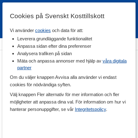
Cookies på Svenskt Kosttillskott
Vi använder
cookies
och data för att:
Fri frakt
Snabb leverans
Kundklubb
Leverera grundläggande funktionalitet
Hem
>
Träningskläder
>
Strumpor & Underkläder
Anpassa sidan efter dina preferenser
Analysera trafiken på sidan
Mäta och anpassa annonser med hjälp av
våra digitala
partner
Om du väljer knappen Avvisa alla använder vi endast
cookies för nödvändiga syften.
Välj knappen Fler alternativ för mer information och fler
möjligheter att anpassa dina val. För information om hur vi
hanterar personuppgifter, se vår
Integritetspolicy
.