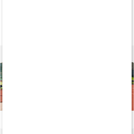
Andra har köpt
Andra har köpt
Andra har köp
99 kr
89 kr
299 k
Performance Socks
Strumpor 3-pack
HW Brief 2 Pack
Lär dig mer
Nybörjare på löpning? Två veckors löpschema av elitlöparen Josefine Johnsson!
Läs artikel