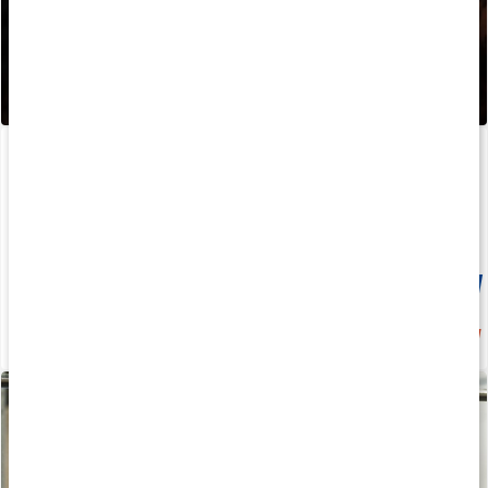
BURN
Core ZMA Pro
120 kaps
180 kaps
Medlemspris
209 kr
Produkt på köpet
219 kr
299 kr
279 kr
4.1
4.8