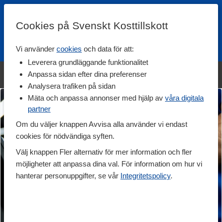
Cookies på Svenskt Kosttillskott
Vi använder
cookies
och data för att:
Fri frakt
Snabb leverans
Kundklubb
Leverera grundläggande funktionalitet
Bara idag! Handla varumärket Svenskt Kosttillskott för 600 kr & få
Anpassa sidan efter dina preferenser
shaker på köpet. »
Analysera trafiken på sidan
Mäta och anpassa annonser med hjälp av
våra digitala
partner
Om du väljer knappen Avvisa alla använder vi endast
cookies för nödvändiga syften.
Välj knappen Fler alternativ för mer information och fler
möjligheter att anpassa dina val. För information om hur vi
hanterar personuppgifter, se vår
Integritetspolicy
.