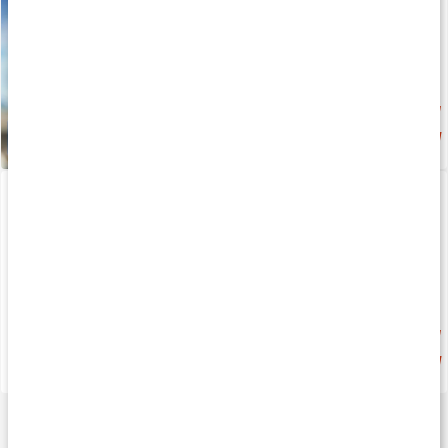
Produkt på köpet
179 kr
Elektrolyt & Kreatin
Core Electrolytes
Körsbär-Hallon
130 g
Produkt på köpet
255 kr
169 kr
4.6