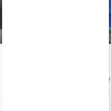
Core Creatine Pro
330 g
Medlemspris
209 kr
299 kr
4.6
Whey Protein
BURN GLT-5
1 kg
60 kaps