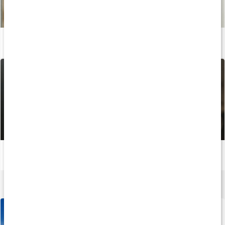
Stor guide om kreatin
Läs artikel
Bästa träningsformen för fettförbränning
Läs artikel
Creatine Caps
120 kaps