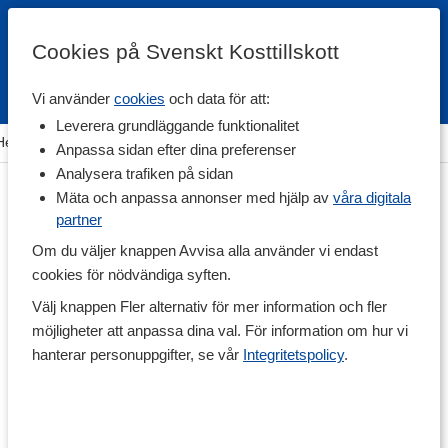
Cookies på Svenskt Kosttillskott
Vi använder
cookies
och data för att:
Fri frakt
Snabb leverans
Kundklubb
Leverera grundläggande funktionalitet
Hem
>
Hälsa
>
Sömn & Avslappning
>
Kosttillskott för sömn
Anpassa sidan efter dina preferenser
Analysera trafiken på sidan
Mäta och anpassa annonser med hjälp av
våra digitala
partner
Om du väljer knappen Avvisa alla använder vi endast
cookies för nödvändiga syften.
Välj knappen Fler alternativ för mer information och fler
möjligheter att anpassa dina val. För information om hur vi
hanterar personuppgifter, se vår
Integritetspolicy
.