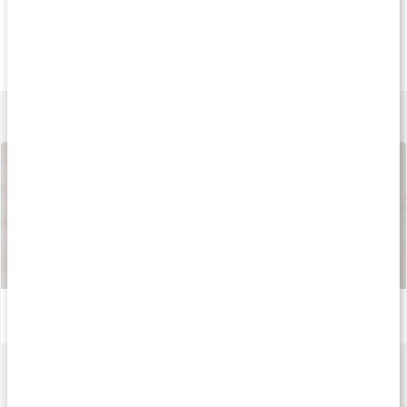
Köp 3 - spara 11%
Köp 3 - spara 10%
Köp 3 - spara 9
239 kr
249 kr
189 k
Ginseng Komplex
Ashwagandha Prem.
Rosenrot Extrak
60 kaps
120 kaps
80 kaps
Lär dig mer
Så tillverkas våra kapslar och tabletter
Läs artikel