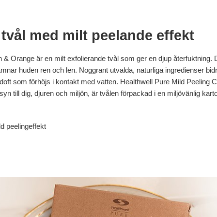
tvål med milt peelande effekt
 Orange är en milt exfolierande tvål som ger en djup återfuktning.
ar huden ren och len. Noggrant utvalda, naturliga ingredienser bidrar 
doft som förhöjs i kontakt med vatten. Healthwell Pure Mild Peeling 
yn till dig, djuren och miljön, är tvålen förpackad i en miljövänlig kart
d peelingeffekt