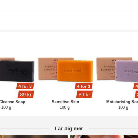
4 för 3
4 för 3
4
89 kr
89 kr
Cleanse Soap
Sensitive Skin
Moisturising So
100 g
100 g
100 g
Lär dig mer