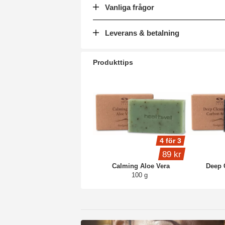
Vanliga frågor
Leverans & betalning
Produkttips
4 för 3
89 kr
Calming Aloe Vera
Deep 
100 g