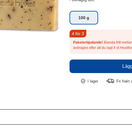
100 g
4 för 3
Paketerbjudande!
Blanda fritt mell
avdrages efter att du lagt 4 st Heal
I lager
Fri frakt 