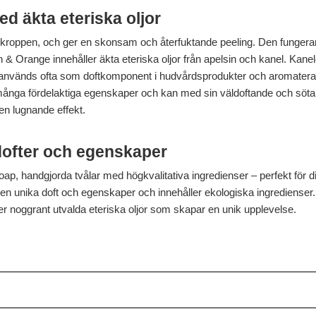
d äkta eteriska oljor
 kroppen, och ger en skonsam och återfuktande peeling. Den fungerar
 Orange innehåller äkta eteriska oljor från apelsin och kanel. Kanel
el används ofta som doftkomponent i hudvårdsprodukter och aromaterap
många fördelaktiga egenskaper och kan med sin väldoftande och söta d
 en lugnande effekt.
dofter och egenskaper
ap, handgjorda tvålar med högkvalitativa ingredienser – perfekt för 
egen unika doft och egenskaper och innehåller ekologiska ingredien
er noggrant utvalda eteriska oljor som skapar en unik upplevelse.