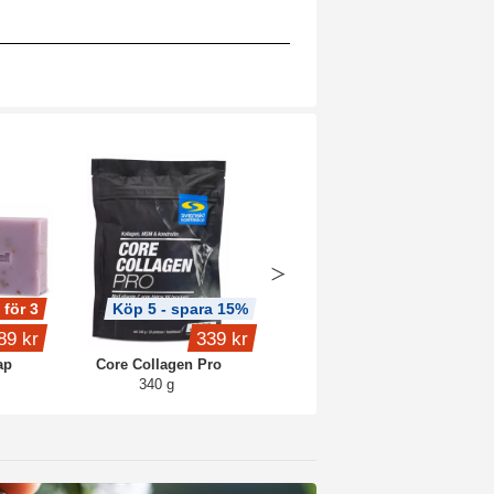
 för 3
Köp 5 - spara 15%
Köp 3 - spara 12%
89 kr
339 kr
529 kr
ap
Core Collagen Pro
NAD+ Resveratrol
340 g
60 kaps