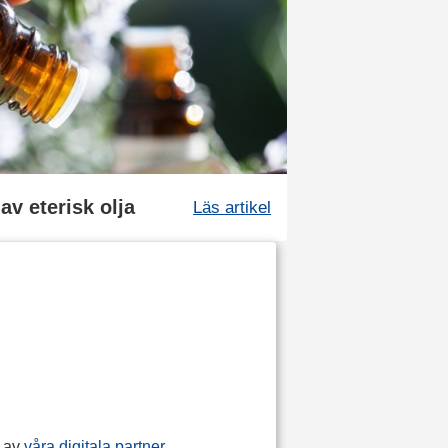
v eterisk olja
Läs artikel
p av
våra digitala partner