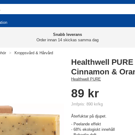
ation
Snabb leverans
Order innan 14 skickas samma dag
ehör
>
Kroppsvård & Hårvård
Healthwell PURE 
Cinnamon & Ora
Healthwell PURE
89 kr
Jmfpris: 890 kr/kg
Återfuktar på djupet.
- Peelande effekt
- 68% ekologiskt innehåll
- Behaglig doft