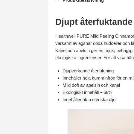
Produktbeskrivning
Djupt återfuktande 
Healthwell PURE Mild Peeling Cinnamon &
varsamt avlägsnar döda hudceller och lämn
Kanel och apelsin ger en mjuk, behaglig 
ekologiska ingredienser. För att visa häns
Djupverkande återfuktning
Innehåller hela kumminfrön för en mil
Mild doft av apelsin och kanel
Ekologiskt innehåll – 68%
Innehåller äkta eteriska oljor