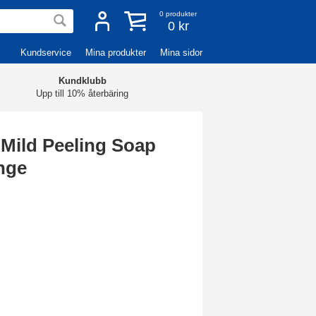
0
produkter
0 kr
Kundservice
Mina produkter
Mina sidor
Kundklubb
Upp till 10% återbäring
Mild Peeling Soap
nge