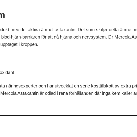
um
ukt med det aktiva ämnet astaxantin. Det som skiljer detta ämne mo
m blod-hjärn-barriären för att nå hjärna och nervsystem. Dr Mercola A
 upptaget i kroppen.
oxidant
näringsexperter och har utvecklat en serie kosttillskott av extra pr
Mercola Astaxantin är odlad i rena förhållanden där inga kemikalier 