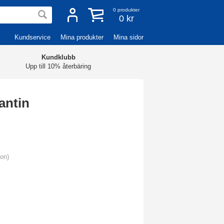
0
produkter
0 kr
Kundservice
Mina produkter
Mina sidor
Kundklubb
Upp till 10% återbäring
antin
ion)