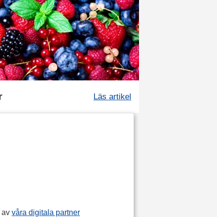
r
Läs artikel
p av
våra digitala partner