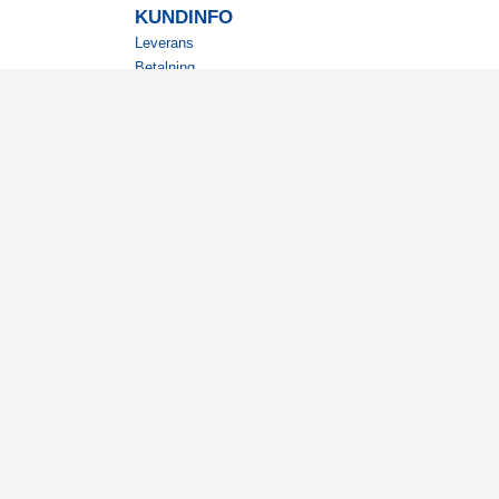
KUNDINFO
Leverans
Betalning
Returer
Köpvillkor
Kundklubb
Studentrabatt
Militärrabatt
Kontaktuppgifter Läkemedelsverket