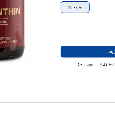
30 kaps
I lager
Fri f