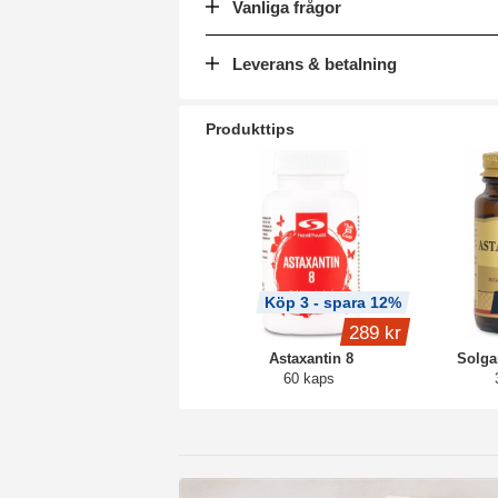
Vanliga frågor
Leverans & betalning
Produkttips
Köp 3 - spara 12%
289 kr
Astaxantin 8
Solga
60 kaps