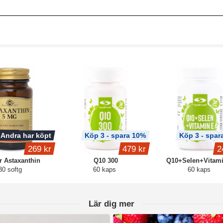
Andra har köpt
Köp 3 - spara 10%
Köp 3 - spar
269 kr
479 kr
2
r Astaxanthin
Q10 300
Q10+Selen+Vitam
30 softg
60 kaps
60 kaps
Lär dig mer