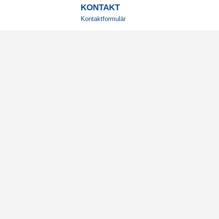
KONTAKT
Kontaktformulär
TELEFON
0220601001
Vardagar: 09:00-12:00
E-POST
info@svensktkosttillskott.se
MINA SIDOR
Logga in