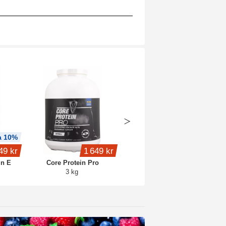
a 10%
Köp 3 - spara 11%
49 kr
1 649 kr
169 kr
in E
Core Protein Pro
Magnesiumbisglycinat
3 kg
90 kaps