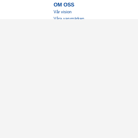
OM OSS
Vår vision
Våra varumärken
Vår historia
Tillgänglighet
Återförsäljare
Karriär
Samarbeten
Ambassadörsteam