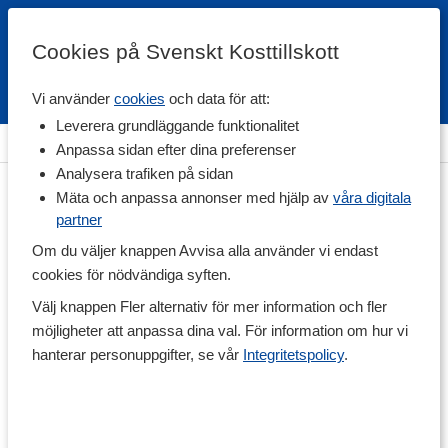
Cookies på Svenskt Kosttillskott
Vi använder
cookies
och data för att:
Fri frakt
Snabb leverans
Kundklubb
Leverera grundläggande funktionalitet
Hem
>
Hälsa
>
För Husdjur
Anpassa sidan efter dina preferenser
Analysera trafiken på sidan
Mäta och anpassa annonser med hjälp av
våra digitala
partner
Om du väljer knappen Avvisa alla använder vi endast
cookies för nödvändiga syften.
Välj knappen Fler alternativ för mer information och fler
möjligheter att anpassa dina val. För information om hur vi
hanterar personuppgifter, se vår
Integritetspolicy
.