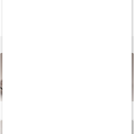
Köp 3 - spara 8%
Köp 3 - spara 8%
Andra har köp
299 kr
299 kr
317 k
Core Quercetin 500
Quercetin 500 Plus
Quercetin Fytos
120 kaps
120 kaps
60 kaps
Lär dig mer
Allt du vill veta om quercetin
Läs artikel