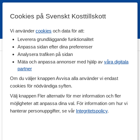
Cookies på Svenskt Kosttillskott
Vi använder
cookies
och data för att:
Fri frakt
Snabb leverans
Kundklubb
Leverera grundläggande funktionalitet
Hem
>
Hälsa
>
Förkylning
Anpassa sidan efter dina preferenser
Analysera trafiken på sidan
Mäta och anpassa annonser med hjälp av
våra digitala
partner
Om du väljer knappen Avvisa alla använder vi endast
cookies för nödvändiga syften.
Välj knappen Fler alternativ för mer information och fler
möjligheter att anpassa dina val. För information om hur vi
hanterar personuppgifter, se vår
Integritetspolicy
.