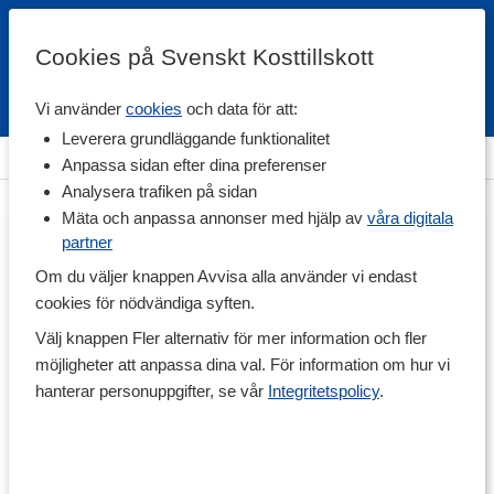
Cookies på Svenskt Kosttillskott
Vi använder
cookies
och data för att:
Fri frakt
Snabb leverans
Kundklubb
Leverera grundläggande funktionalitet
Hem
>
Hälsa
>
Detox
>
Vätskedrivande detox
Anpassa sidan efter dina preferenser
Analysera trafiken på sidan
Mäta och anpassa annonser med hjälp av
våra digitala
partner
Om du väljer knappen Avvisa alla använder vi endast
cookies för nödvändiga syften.
Välj knappen Fler alternativ för mer information och fler
möjligheter att anpassa dina val. För information om hur vi
hanterar personuppgifter, se vår
Integritetspolicy
.