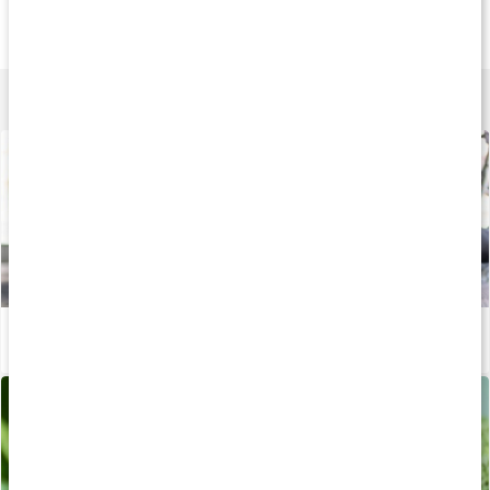
Detoxkapslar paket
Maskrosrot Extrakt
Leverfunktion
Paket
60 kaps
60 kaps
Lär dig mer
Så påverkar kolin fettförbränningen
Läs artikel