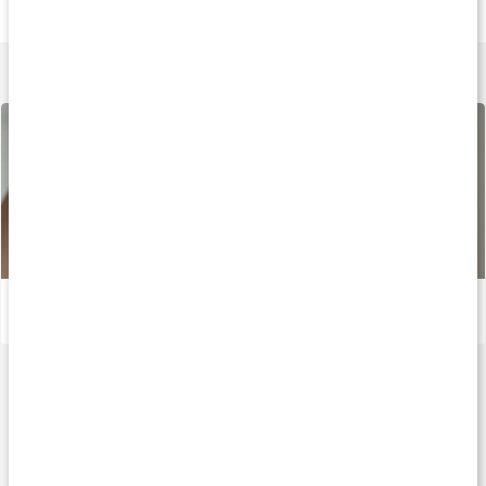
Genomskinligt
Black
Black
Lär dig mer
Proteinfluff med vassle
Läs artikel