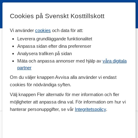
Cookies på Svenskt Kosttillskott
Vi använder
cookies
och data för att:
Hem
>
Varumärken
Leverera grundläggande funktionalitet
Anpassa sidan efter dina preferenser
Enervit
Analysera trafiken på sidan
Mäta och anpassa annonser med hjälp av
våra digitala
partner
Enervit har sin grund i Italien och kom till Sverige 2002. Visionen
för företaget är att vara och förbli ledande inom sporttillskott
Om du väljer knappen Avvisa alla använder vi endast
genom att följa utvecklingen och möta idrottares och aktiva
cookies för nödvändiga syften.
människors behov. Enervit har näringstillskott som passar såväl
motionär som elitidrottare för att prestera på topp och riktar sig i
Välj knappen Fler alternativ för mer information och fler
första hand till uthållighetsidrotter.
möjligheter att anpassa dina val. För information om hur vi
hanterar personuppgifter, se vår
Integritetspolicy
.
Enervit Gel
Enervit Gel
25 ml
6-pack