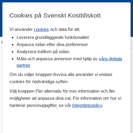
Cookies på Svenskt Kosttillskott
Vi använder
cookies
och data för att:
Fri frakt
Snabb leverans
Kundklubb
Leverera grundläggande funktionalitet
Hem
>
Vitaminer & Mineraler
>
Mineraler
>
Multimineraler
Anpassa sidan efter dina preferenser
Analysera trafiken på sidan
Mäta och anpassa annonser med hjälp av
våra digitala
partner
Om du väljer knappen Avvisa alla använder vi endast
cookies för nödvändiga syften.
Välj knappen Fler alternativ för mer information och fler
möjligheter att anpassa dina val. För information om hur vi
hanterar personuppgifter, se vår
Integritetspolicy
.