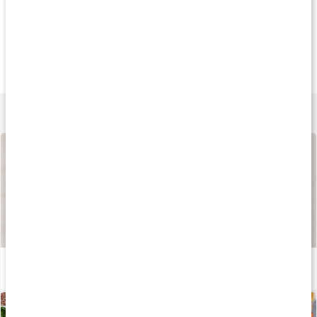
20%
Andra har köpt
Köp 3 - spara 8
226 kr
469 kr
189 k
Bone Matrix
Mineral Drops
Trippel Magnesi
180 kaps
237 ml
90 kaps
Lär dig mer
Så tillverkas våra kapslar och tabletter
Läs artikel