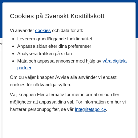
Cookies på Svenskt Kosttillskott
Vi använder
cookies
och data för att:
Fri frakt
Snabb leverans
Kundklubb
Leverera grundläggande funktionalitet
em
>
Träning & Tillbehör
>
Träningsform
>
Löpning & Gång
Anpassa sidan efter dina preferenser
Analysera trafiken på sidan
Mäta och anpassa annonser med hjälp av
våra digitala
partner
Om du väljer knappen Avvisa alla använder vi endast
cookies för nödvändiga syften.
Välj knappen Fler alternativ för mer information och fler
möjligheter att anpassa dina val. För information om hur vi
hanterar personuppgifter, se vår
Integritetspolicy
.