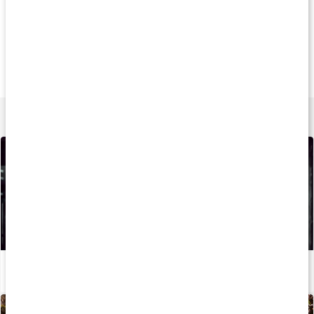
Andra har köpt
Andra har köpt
Andra har köp
79 kr
699 kr
399 k
Bungypump Fötter
Slimline 4 kg
Sportspro Trave
Tvåpack
Svart
1 par
Lär dig mer
Så kan du boosta din löpträning och återhämtning med kosttillskott
Läs artikel