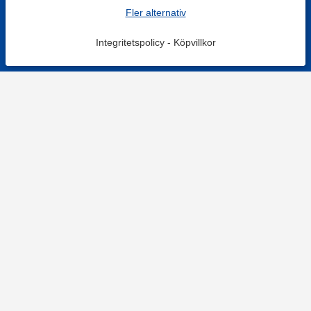
Fler alternativ
Integritetspolicy
-
Köpvillkor
KONTAKT
Kontaktformulär
TELEFON
0220601001
Vardagar: 09:00-12:00