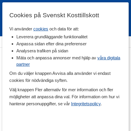
Cookies på Svenskt Kosttillskott
Vi använder
cookies
och data för att:
Fri frakt
Snabb leverans
Kundklubb
Leverera grundläggande funktionalitet
Hem
>
Hälsa
>
Stress
Anpassa sidan efter dina preferenser
Analysera trafiken på sidan
Mäta och anpassa annonser med hjälp av
våra digitala
partner
Om du väljer knappen Avvisa alla använder vi endast
cookies för nödvändiga syften.
Välj knappen Fler alternativ för mer information och fler
möjligheter att anpassa dina val. För information om hur vi
hanterar personuppgifter, se vår
Integritetspolicy
.