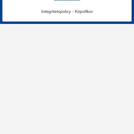
Integritetspolicy
-
Köpvillkor
KONTAKT
Kontaktformulär
TELEFON
0220601001
Vardagar: 09:00-12:00