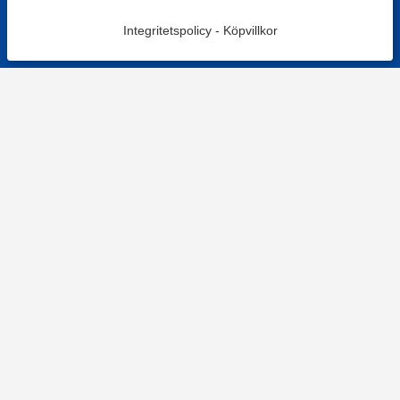
Integritetspolicy
-
Köpvillkor
KONTAKT
Kontaktformulär
TELEFON
0220601001
Vardagar: 09:00-12:00