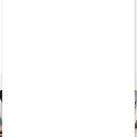
Andra kampanjprodukter
20%
20%
20
244 kr
92 kr
132 k
Human Hyaluron
Flytande MSM
Liniment Stick
500 ml
500 ml
50 ml
Lär dig mer