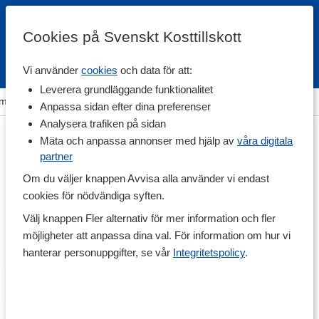
Cookies på Svenskt Kosttillskott
Vi använder
cookies
och data för att:
Fri frakt
Snabb leverans
Kundklubb
Leverera grundläggande funktionalitet
m
>
Träning & Tillbehör
>
Träningsredskap
>
Balansträning
Anpassa sidan efter dina preferenser
Analysera trafiken på sidan
Mäta och anpassa annonser med hjälp av
våra digitala
partner
Om du väljer knappen Avvisa alla använder vi endast
cookies för nödvändiga syften.
Välj knappen Fler alternativ för mer information och fler
möjligheter att anpassa dina val. För information om hur vi
hanterar personuppgifter, se vår
Integritetspolicy
.