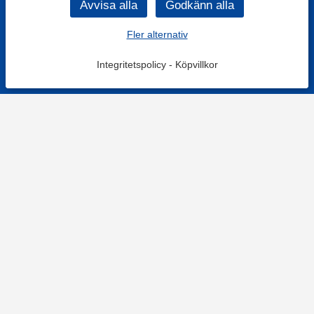
Fler alternativ
Integritetspolicy
-
Köpvillkor
KONTAKT
Kontaktformulär
TELEFON
0220601001