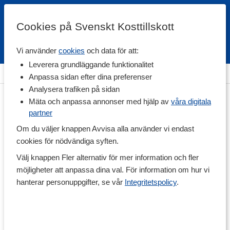
Cookies på Svenskt Kosttillskott
Vi använder
cookies
och data för att:
Fri frakt
Snabb leverans
Kundklubb
Leverera grundläggande funktionalitet
Hem
>
Livsmedel
>
Superfood pulver
Anpassa sidan efter dina preferenser
Analysera trafiken på sidan
Mäta och anpassa annonser med hjälp av
våra digitala
partner
Om du väljer knappen Avvisa alla använder vi endast
cookies för nödvändiga syften.
Välj knappen Fler alternativ för mer information och fler
möjligheter att anpassa dina val. För information om hur vi
hanterar personuppgifter, se vår
Integritetspolicy
.