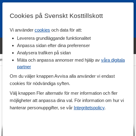
Cookies på Svenskt Kosttillskott
Vi använder
cookies
och data för att:
Fri frakt
Snabb leverans
Kundklubb
Leverera grundläggande funktionalitet
Bara idag! Handla varumärket Svenskt Kosttillskott för 600 kr & få
Anpassa sidan efter dina preferenser
shaker på köpet. »
Analysera trafiken på sidan
em
>
Träning & Tillbehör
>
Idrottsmassage
>
Triggerpunkter
Mäta och anpassa annonser med hjälp av
våra digitala
partner
Om du väljer knappen Avvisa alla använder vi endast
cookies för nödvändiga syften.
Välj knappen Fler alternativ för mer information och fler
möjligheter att anpassa dina val. För information om hur vi
hanterar personuppgifter, se vår
Integritetspolicy
.