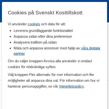
Cookies på Svenskt Kosttillskott
Vi använder
cookies
och data för att:
Hem
>
Varumärken
Leverera grundläggande funktionalitet
Anpassa sidan efter dina preferenser
Swedish Posture
Analysera trafiken på sidan
Mäta och anpassa annonser med hjälp av
våra digitala
partner
Swedish Posture är företaget som vill bidra till en bättre hållning.
Vår kroppshållning påverkar nämligen både vår hälsa och hur vi
Om du väljer knappen Avvisa alla använder vi endast
bemöter omgivningen.
cookies för nödvändiga syften.
Hållningshjälp
Läs mer
Välj knappen Fler alternativ för mer information och fler
Produkterna från Swedish Posture hjälper dig därför att förbättra
möjligheter att anpassa dina val. För information om hur vi
din hållning medan du gör annat. Dagens stillasittande jobb
Massagepistol PRO
InfraEaz
påverkar vår hållning negativt men genom Swedish Posture har
hanterar personuppgifter, se vår
Integritetspolicy
.
1 st
One size
det aldrig varit enklare att träna upp din hållning och få rörelse i
vardagen.
Bakom företaget står grundaren Emma Pihl som tidigt insåg att
dagens stillasittande livsstil skapar krummande ryggar och ipad