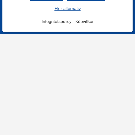
Fler alternativ
Integritetspolicy
-
Köpvillkor
KONTAKT
Kontaktformulär
TELEFON
0220601001