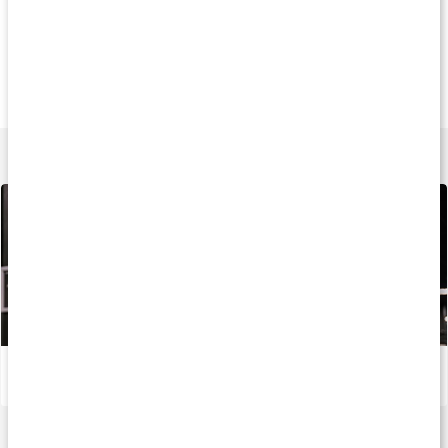
Andra har köpt
Andra har köpt
Andra har köp
559 kr
349 kr
629 k
Original Spikmatta
Shakti Spikkudde
Advanced Spikmat
Svart
Grön
Lila
Lär dig mer
Återhämtning efter träning
Läs artikel