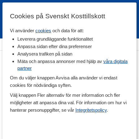
Cookies på Svenskt Kosttillskott
Vi använder
cookies
och data för att:
Fri frakt
Snabb leverans
Kundklubb
Leverera grundläggande funktionalitet
m
>
Hälsa
>
Sömn & Avslappning
>
Tillbehör för avslappning
Anpassa sidan efter dina preferenser
Analysera trafiken på sidan
Mäta och anpassa annonser med hjälp av
våra digitala
partner
Om du väljer knappen Avvisa alla använder vi endast
cookies för nödvändiga syften.
Välj knappen Fler alternativ för mer information och fler
möjligheter att anpassa dina val. För information om hur vi
hanterar personuppgifter, se vår
Integritetspolicy
.