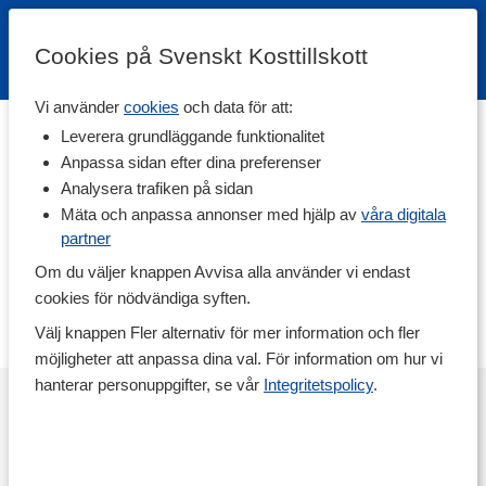
Cookies på Svenskt Kosttillskott
Vi använder
cookies
och data för att:
Hem
>
Varumärken
Leverera grundläggande funktionalitet
Anpassa sidan efter dina preferenser
RÉVVI
Analysera trafiken på sidan
Mäta och anpassa annonser med hjälp av
våra digitala
partner
RÉVVI vill att alla ska kunna träna i total frihet och under optimala
förhållanden. I RÉVVIs sortiment hittar du effektiva produkter för
Om du väljer knappen Avvisa alla använder vi endast
alla dina kroppsdelar som du kan använda före, under och efter
cookies för nödvändiga syften.
träning. Allt från massageolja, kylande och värmande muskelgel,
skavsårsplåster med mera – upptäck sortimentet här!
Välj knappen Fler alternativ för mer information och fler
möjligheter att anpassa dina val. För information om hur vi
hanterar personuppgifter, se vår
Integritetspolicy
.