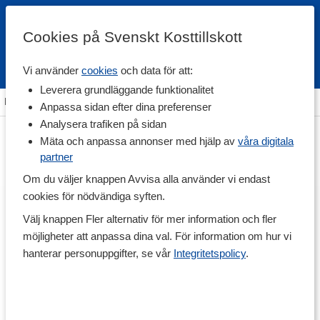
Cookies på Svenskt Kosttillskott
Vi använder
cookies
och data för att:
Fri frakt
Snabb leverans
Kundklubb
Leverera grundläggande funktionalitet
Hem
>
Rehab & Prehab
>
Muskel & Ledskydd
>
Fotskydd
Anpassa sidan efter dina preferenser
Analysera trafiken på sidan
Mäta och anpassa annonser med hjälp av
våra digitala
partner
Om du väljer knappen Avvisa alla använder vi endast
cookies för nödvändiga syften.
Välj knappen Fler alternativ för mer information och fler
möjligheter att anpassa dina val. För information om hur vi
hanterar personuppgifter, se vår
Integritetspolicy
.