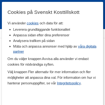
Cookies på Svenskt Kosttillskott
Vi använder
cookies
och data för att:
Fri frakt
Snabb leverans
Kundklubb
Leverera grundläggande funktionalitet
Hem
>
Livsmedel
>
Dryck
>
Frukt & Bärdryck
Anpassa sidan efter dina preferenser
Analysera trafiken på sidan
Mäta och anpassa annonser med hjälp av
våra digitala
partner
Om du väljer knappen Avvisa alla använder vi endast
cookies för nödvändiga syften.
Välj knappen Fler alternativ för mer information och fler
möjligheter att anpassa dina val. För information om hur vi
hanterar personuppgifter, se vår
Integritetspolicy
.