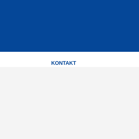
KONTAKT
Kontaktformulär
TELEFON
0220601001
Vardagar: 09:00-12:00
E-POST
info@svensktkosttillskott.se
MINA SIDOR
Logga in