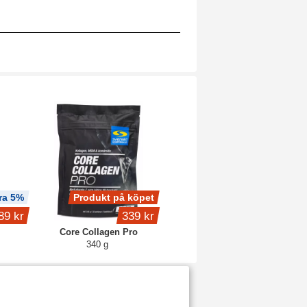
ra 5%
Produkt på köpet
89 kr
339 kr
Core Collagen Pro
340 g