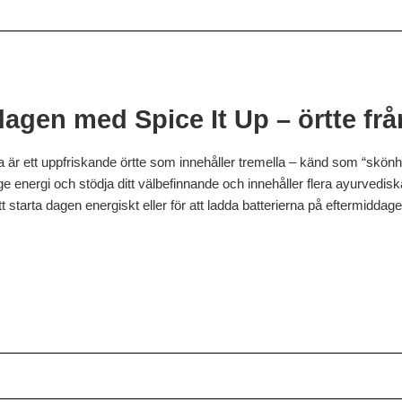
dagen med Spice It Up – örtte fr
 är ett uppfriskande örtte som innehåller tremella – känd som “skönh
 ge energi och stödja ditt välbefinnande och innehåller flera ayurvedisk
tarta dagen energiskt eller för att ladda batterierna på eftermiddage