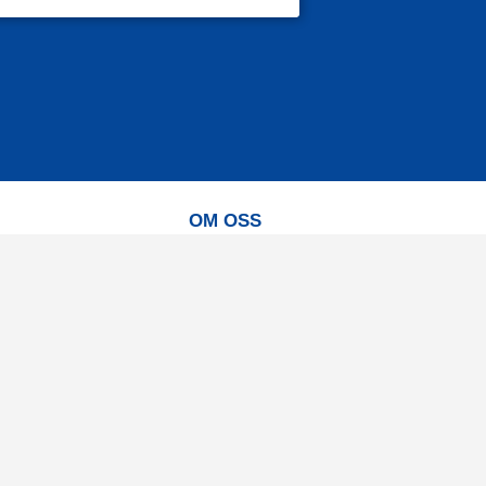
OM OSS
Vår vision
Våra varumärken
Vår historia
Tillgänglighet
Återförsäljare
Karriär
Samarbeten
Ambassadörsteam