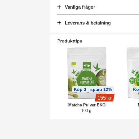
Vanliga frågor
Leverans & betalning
Produkttips
Köp 3 - spara 12%
Kö
155 kr
Matcha Pulver EKO
100 g