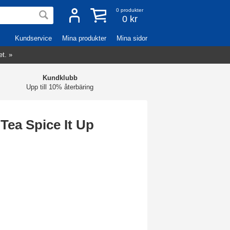
0
produkter
0 kr
Kundservice
Mina produkter
Mina sidor
et. »
Kundklubb
Upp till 10% återbäring
Tea Spice It Up