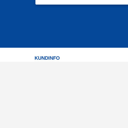
KUNDINFO
Leverans
Betalning
Returer
Köpvillkor
Kundklubb
Studentrabatt
Militärrabatt
Kontaktuppgifter Läkemedelsverket