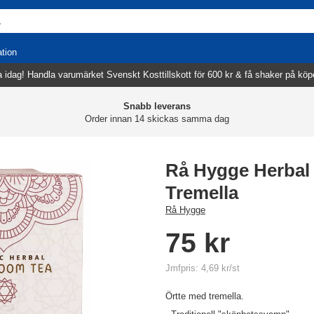
ation
 idag! Handla varumärket Svenskt Kosttillskott för 600 kr & få shaker på köp
Snabb leverans
Order innan 14 skickas samma dag
Rå Hygge Herbal 
Tremella
Rå Hygge
75 kr
Jmfpris: 4,69 kr/st
Örtte med tremella.