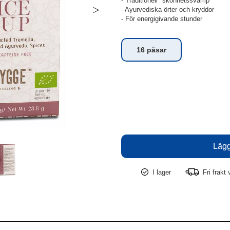
- Traditionell "skönhetssvamp"
- Ayurvediska örter och kryddor
- För energigivande stunder
16 påsar
I lager
Fri frakt 