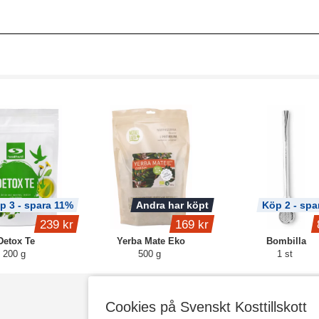
p 3 - spara 11%
Andra har köpt
Köp 2 - spa
239 kr
169 kr
Detox Te
Yerba Mate Eko
Bombilla
200 g
500 g
1 st
Cookies på Svenskt Kosttillskott