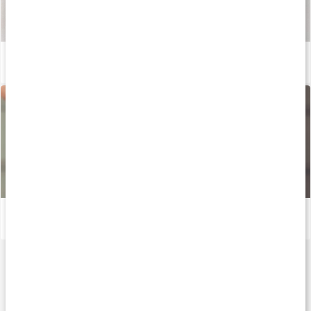
Så tillverkas våra kapslar och tabletter
Läs artikel
Så bra är mjölksyrabakterier för din mage
Läs artikel