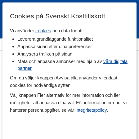
Cookies på Svenskt Kosttillskott
Vi använder
cookies
och data för att:
Fri frakt
Snabb leverans
Kundklubb
Leverera grundläggande funktionalitet
Hem
>
Hälsa
>
Mage & Tarm
>
Mjölksyrabakterier
Anpassa sidan efter dina preferenser
Analysera trafiken på sidan
Mäta och anpassa annonser med hjälp av
våra digitala
partner
Om du väljer knappen Avvisa alla använder vi endast
cookies för nödvändiga syften.
Välj knappen Fler alternativ för mer information och fler
möjligheter att anpassa dina val. För information om hur vi
hanterar personuppgifter, se vår
Integritetspolicy
.