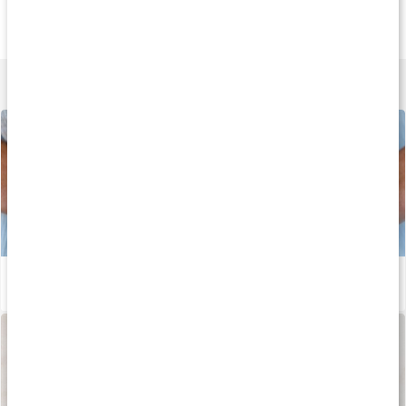
Probiotic Premium
Probiotic Vital
Enzym Balans
30 kaps
90 kaps
90 kaps
Lär dig mer
Bli av med ballongmagen
Läs artikel