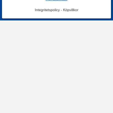
Integritetspolicy
-
Köpvillkor
KONTAKT
Kontaktformulär
TELEFON
0220601001
Vardagar: 09:00-12:00