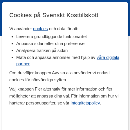
Cookies på Svenskt Kosttillskott
Vi använder
cookies
och data för att:
Fri frakt
Snabb leverans
Kundklubb
Leverera grundläggande funktionalitet
Hem
>
Hälsa
>
Eteriska oljor
Anpassa sidan efter dina preferenser
Analysera trafiken på sidan
Mäta och anpassa annonser med hjälp av
våra digitala
partner
Om du väljer knappen Avvisa alla använder vi endast
cookies för nödvändiga syften.
Välj knappen Fler alternativ för mer information och fler
möjligheter att anpassa dina val. För information om hur vi
hanterar personuppgifter, se vår
Integritetspolicy
.