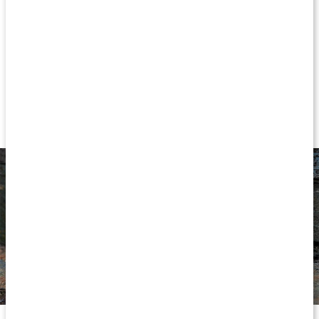
tack vare dess påstådda välgörande egenskaper för både kropp
och sinne. Den är perfekt för aromaterapi eller hudvård!
Eterisk olja av enbär
Juniper oil
Ren och koncentrerad
Rik och fyllig doft
Passar vid aromaterapi eller i hudvård
Healthwell PURE Enbärsolja EKO är utmärkt till aromaterapi och