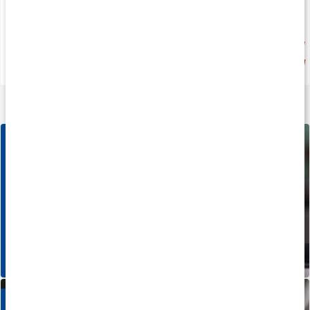
Köp 4 - spara 15%
20%
399 kr
fr.
223 kr
279 kr
4.4
4.4