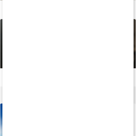
Stor guide om kreatin
Läs artikel
Bästa träningsformen för fettförbränning
Läs artikel
Protein kollagen
Peach Mango