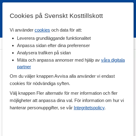
Cookies på Svenskt Kosttillskott
Vi använder
cookies
och data för att:
Fri frakt
Snabb leverans
Kundklubb
Leverera grundläggande funktionalitet
Hem
>
Träningskläder
>
Strumpor & Underkläder
Anpassa sidan efter dina preferenser
Analysera trafiken på sidan
Mäta och anpassa annonser med hjälp av
våra digitala
partner
Om du väljer knappen Avvisa alla använder vi endast
cookies för nödvändiga syften.
Välj knappen Fler alternativ för mer information och fler
möjligheter att anpassa dina val. För information om hur vi
hanterar personuppgifter, se vår
Integritetspolicy
.